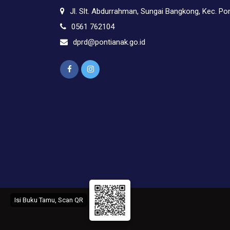
Jl. Slt. Abdurrahman, Sungai Bangkong, Kec. Po
0561 762104
dprd@pontianak.go.id
Isi Buku Tamu, Scan QR