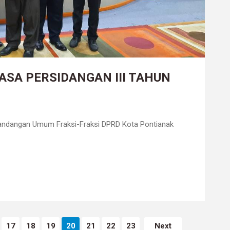
ASA PERSIDANGAN III TAHUN
andangan Umum Fraksi-Fraksi DPRD Kota Pontianak
17
18
19
20
21
22
23
Next